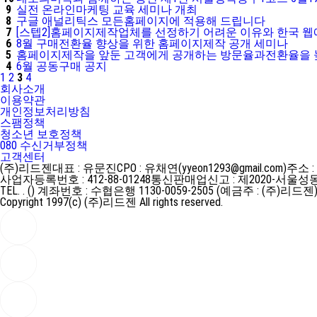
9
실전 온라인마케팅 교육 세미나 개최
8
구글 애널리틱스 모든홈페이지에 적용해 드립니다
7
[스텝2]홈페이지제작업체를 선정하기 어려운 이유와 한국 
6
8월 구매전환율 향상을 위한 홈페이지제작 공개 세미나
5
홈페이지제작을 앞둔 고객에게 공개하는 방문율과전환율을 
4
6월 공동구매 공지
1
2
3
4
회사소개
이용약관
개인정보처리방침
스팸정책
청소년 보호정책
080 수신거부정책
고객센터
(주)리드젠
대표 : 유문진
CPO : 유채연(yyeon1293@gmail.com)
주소 :
사업자등록번호 : 412-88-01248
통신판매업신고 : 제2020-서울성동
TEL. . ()
계좌번호 : 수협은행 1130-0059-2505 (예금주 : (주)리드젠
Copyright 1997(c) (주)리드젠 All rights reserved.