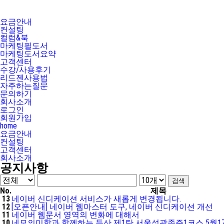
요금안내
컨설팅
컬럼&북
마케팅필도서
마케팅도서요약
고객센터
수강/사용후기
리드젠사용법
자주하는질문
문의하기
회사소개
로그인
회원가입
home
요금안내
컨설팅
고객센터
회사소개
공지사항
No.
제목
13
네이버 신디케이션 서비스가 새롭게 변경됩니다.
12
[오픈안내] 네이버 웹마스터 도구, 네이버 신디케이션 개선
11
네이버 웹문서 영역의 변화에 대해서
10
네모의미학과 함께하는 등산 제1탄 서울성곽종주1코스 5월1