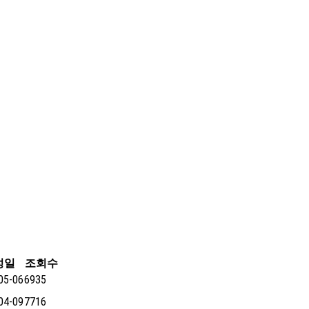
성일
조회수
05-06
6935
04-09
7716