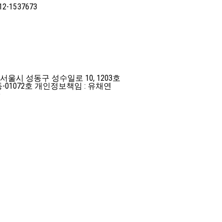
12-15
37673
 서울시 성동구 성수일로 10, 1203호
-01072호
개인정보책임 : 유채연
)