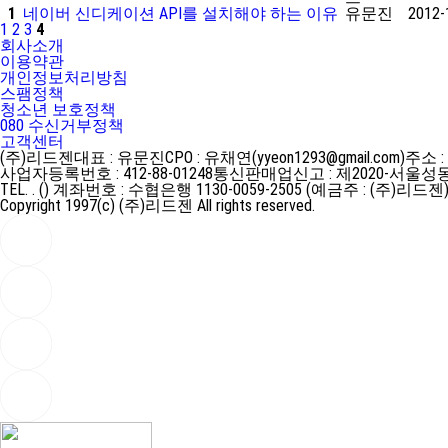
1
네이버 신디케이션 API를 설치해야 하는 이유
유문진
2012-
1
2
3
4
회사소개
이용약관
개인정보처리방침
스팸정책
청소년 보호정책
080 수신거부정책
고객센터
(주)리드젠
대표 : 유문진
CPO : 유채연(yyeon1293@gmail.com)
주소 :
사업자등록번호 : 412-88-01248
통신판매업신고 : 제2020-서울성동
TEL. . ()
계좌번호 : 수협은행 1130-0059-2505 (예금주 : (주)리드젠
Copyright 1997(c) (주)리드젠 All rights reserved.