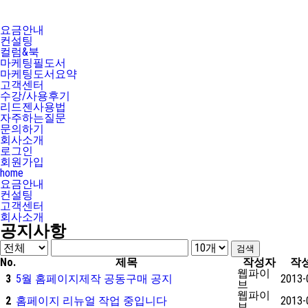
요금안내
컨설팅
컬럼&북
마케팅필도서
마케팅도서요약
고객센터
수강/사용후기
리드젠사용법
자주하는질문
문의하기
회사소개
로그인
회원가입
home
요금안내
컨설팅
고객센터
회사소개
공지사항
No.
제목
작성자
작
웹파이
3
5월 홈페이지제작 공동구매 공지
2013-
브
웹파이
2
홈페이지 리뉴얼 작업 중입니다
2013-
브