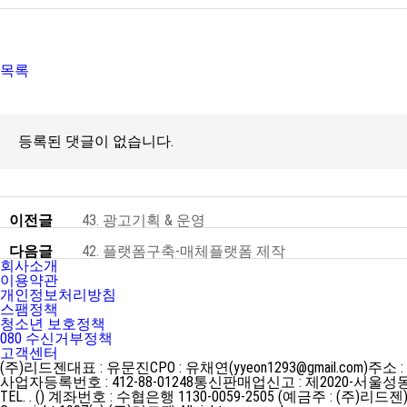
목록
등록된 댓글이 없습니다.
이전글
43. 광고기획 & 운영
다음글
42. 플랫폼구축-매체플랫폼 제작
회사소개
이용약관
개인정보처리방침
스팸정책
청소년 보호정책
080 수신거부정책
고객센터
(주)리드젠
대표 : 유문진
CPO : 유채연(yyeon1293@gmail.com)
주소 :
사업자등록번호 : 412-88-01248
통신판매업신고 : 제2020-서울성동
TEL. . ()
계좌번호 : 수협은행 1130-0059-2505 (예금주 : (주)리드젠