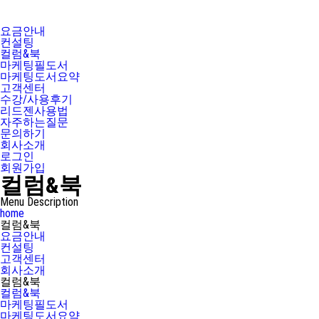
요금안내
컨설팅
컬럼&북
마케팅필도서
마케팅도서요약
고객센터
수강/사용후기
리드젠사용법
자주하는질문
문의하기
회사소개
로그인
회원가입
컬럼&북
Menu Description
home
컬럼&북
요금안내
컨설팅
고객센터
회사소개
컬럼&북
컬럼&북
마케팅필도서
마케팅도서요약