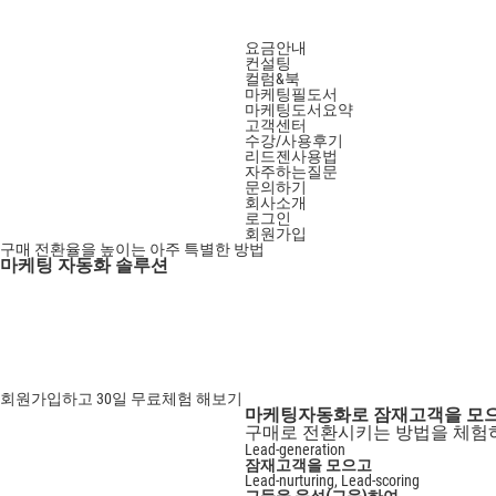
요금안내
컨설팅
컬럼&북
마케팅필도서
마케팅도서요약
고객센터
수강/사용후기
리드젠사용법
자주하는질문
문의하기
회사소개
로그인
회원가입
구매 전환율을 높이는 아주 특별한 방법
마케팅 자동화 솔루션
회원가입하고
30일
무료체험 해보기
마케팅자동화로 잠재고객을 모으
구매로 전환시키는 방법을 체험
Lead-generation
잠재고객을 모으고
Lead-nurturing, Lead-scoring