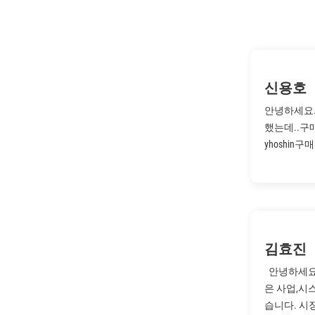
신용호
안녕하세요.
했는데..구
yhoshin구
김효진
안녕하세요
은 사업,시
습니다. 시