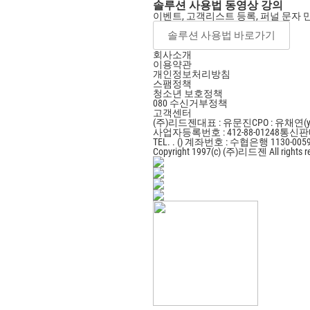
솔루션 사용법 동영상 강의
이벤트, 고객리스트 등록, 퍼널 문자 
솔루션 사용법 바로가기
회사소개
이용약관
개인정보처리방침
스팸정책
청소년 보호정책
080 수신거부정책
고객센터
(주)리드젠
대표 : 유문진
CPO : 유채연(y
사업자등록번호 : 412-88-01248
통신판매
TEL. . ()
계좌번호 : 수협은행 1130-0059
Copyright 1997(c) (주)리드젠 All rights r