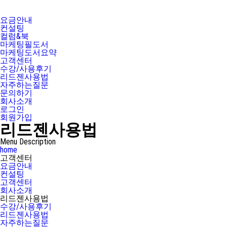
요금안내
컨설팅
컬럼&북
마케팅필도서
마케팅도서요약
고객센터
수강/사용후기
리드젠사용법
자주하는질문
문의하기
회사소개
로그인
회원가입
리드젠사용법
Menu Description
home
고객센터
요금안내
컨설팅
고객센터
회사소개
리드젠사용법
수강/사용후기
리드젠사용법
자주하는질문