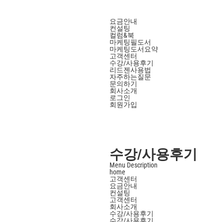
요금안내
컨설팅
컬럼&북
마케팅필도서
마케팅도서요약
고객센터
수강/사용후기
리드젠사용법
자주하는질문
문의하기
회사소개
로그인
회원가입
수강/사용후기
Menu Description
home
고객센터
요금안내
컨설팅
고객센터
회사소개
수강/사용후기
수강/사용후기