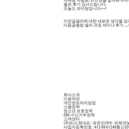
마케팅 자동화, 리드젠을 알아봐 주
좋은 후기 감사드립니다.
오늘도 파이팅입니다~~!
이전글
셀러에 대한 새로운 생각을 갖
다음글
퀌텀 셀러 과정 세미나 후기 
회사소개
이용약관
개인정보처리방침
스팸정책
청소년 보호정책
080 수신거부정책
고객센터
(주)리드젠
대표 : 유문진
CPO : 유채연(y
사업자등록번호 : 412-88-01248
통신판매