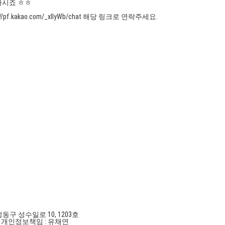
 하시죠 ㅎㅎ
akao.com/_xlIyWb/chat 해당 링크로 연락주세요.
성동구 성수일로 10, 1203호
호
개인정보책임 : 유채연