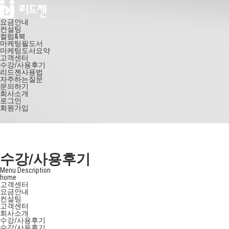
요금안내
컨설팅
컬럼&북
마케팅필도서
마케팅도서요약
고객센터
수강/사용후기
리드젠사용법
자주하는질문
문의하기
회사소개
로그인
회원가입
수강/사용후기
Menu Description
home
고객센터
요금안내
컨설팅
고객센터
회사소개
수강/사용후기
수강/사용후기