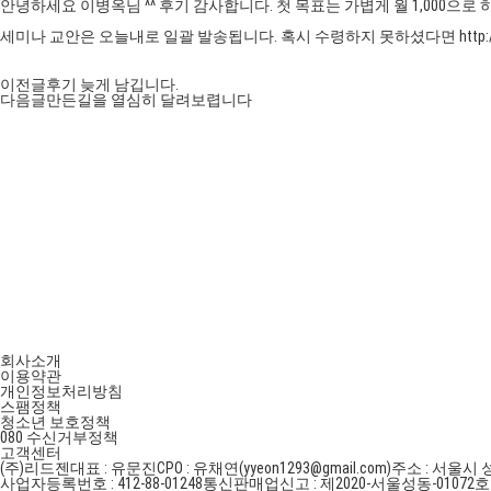
안녕하세요 이병옥님 ^^ 후기 감사합니다. 첫 목표는 가볍게 월 1,000으로
세미나 교안은 오늘내로 일괄 발송됩니다. 혹시 수령하지 못하셨다면 http://pf.k
이전글
후기 늦게 남깁니다.
다음글
만든길을 열심히 달려보렵니다
회사소개
이용약관
개인정보처리방침
스팸정책
청소년 보호정책
080 수신거부정책
고객센터
(주)리드젠
대표 : 유문진
CPO : 유채연(yyeon1293@gmail.com)
주소 : 서울시 
사업자등록번호 : 412-88-01248
통신판매업신고 : 제2020-서울성동-01072