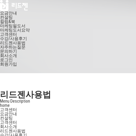
요금안내
컨설팅
컬럼&북
마케팅필도서
마케팅도서요약
고객센터
수강/사용후기
리드젠사용법
자주하는질문
문의하기
회사소개
로그인
회원가입
리드젠사용법
Menu Description
home
고객센터
요금안내
컨설팅
고객센터
회사소개
리드젠사용법
수강/사용후기