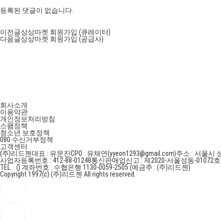
등록된 댓글이 없습니다.
이전글
상상마켓 회원가입 (큐레이터)
다음글
상상마켓 회원가입 (공급사)
회사소개
이용약관
개인정보처리방침
스팸정책
청소년 보호정책
080 수신거부정책
고객센터
(주)리드젠
대표 : 유문진
CPO : 유채연(yyeon1293@gmail.com)
주소 : 서울시 
사업자등록번호 : 412-88-01248
통신판매업신고 : 제2020-서울성동-01072
TEL. . ()
계좌번호 : 수협은행 1130-0059-2505 (예금주 : (주)리드젠)
Copyright 1997(c) (주)리드젠 All rights reserved.