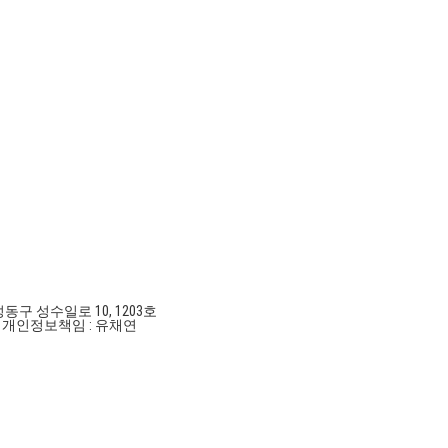
성동구 성수일로 10, 1203호
호
개인정보책임 : 유채연