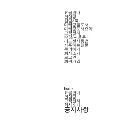
요금안내
컨설팅
컬럼&북
마케팅필도서
마케팅도서요약
고객센터
수강/사용후기
리드젠사용법
자주하는질문
문의하기
회사소개
로그인
회원가입
home
요금안내
컨설팅
고객센터
회사소개
공지사항