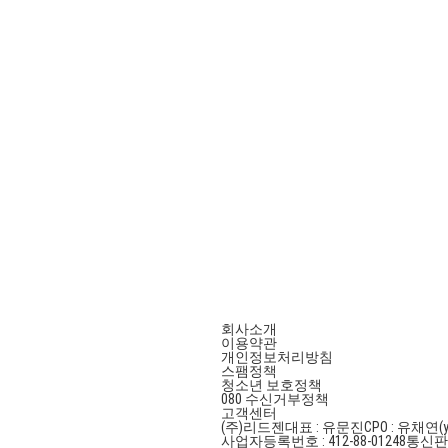
회사소개
이용약관
개인정보처리방침
스팸정책
청소년 보호정책
080 수신거부정책
고객센터
(주)리드젠
대표 : 유문진
CPO : 유채연(y
사업자등록번호 : 412-88-01248
통신판매