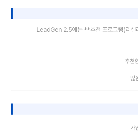
LeadGen 2.5에는 **추천 프로그램(리
추천한
많
가