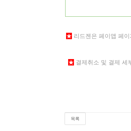
★
리드젠은 페이앱 페이
★
결제취소 및 결제 세
목록