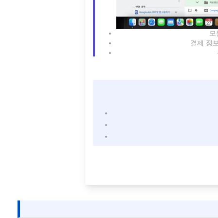
모
결제 정