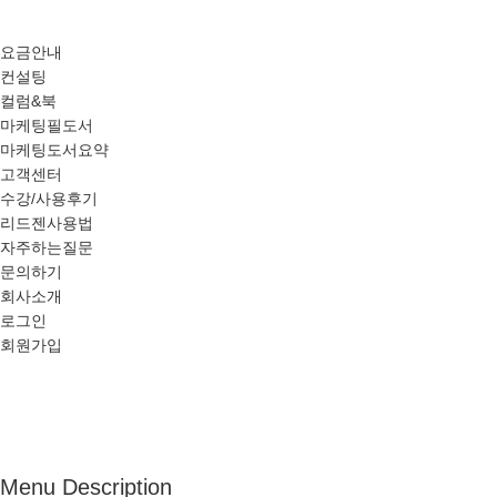
요금안내
컨설팅
컬럼&북
마케팅필도서
마케팅도서요약
고객센터
수강/사용후기
리드젠사용법
자주하는질문
문의하기
회사소개
로그인
회원가입
Menu Description