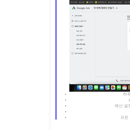
하루
예산 설
모든