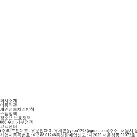
회사소개
이용약관
개인정보처리방침
스팸정책
청소년 보호정책
080 수신거부정책
고객센터
(주)리드젠
대표 : 유문진
CPO : 유채연(yyeon1293@gmail.com)
주소 : 서울시 
사업자등록번호 : 412-88-01248
통신판매업신고 : 제2020-서울성동-01072호