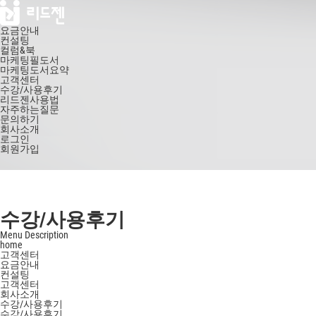
요금안내
컨설팅
컬럼&북
마케팅필도서
마케팅도서요약
고객센터
수강/사용후기
리드젠사용법
자주하는질문
문의하기
회사소개
로그인
회원가입
수강/사용후기
Menu Description
home
고객센터
요금안내
컨설팅
고객센터
회사소개
수강/사용후기
수강/사용후기