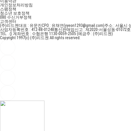
이용약관
개인정보처리방침
스팸정책
청소년 보호정책
080 수신거부정책
고객센터
(주)리드젠
대표 : 유문진
CPO : 유채연(yyeon1293@gmail.com)
주소 : 서울시 
사업자등록번호 : 412-88-01248
통신판매업신고 : 제2020-서울성동-01072
TEL. . ()
계좌번호 : 수협은행 1130-0059-2505 (예금주 : (주)리드젠)
Copyright 1997(c) (주)리드젠 All rights reserved.