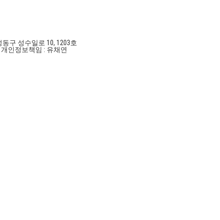
성동구 성수일로 10, 1203호
호
개인정보책임 : 유채연