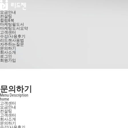
요금안내
컨설팅
컬럼&북
마케팅필도서
마케팅도서요약
고객센터
수강/사용후기
리드젠사용법
자주하는질문
문의하기
회사소개
로그인
회원가입
문의하기
Menu Description
home
고객센터
요금안내
컨설팅
고객센터
회사소개
문의하기
수강/사용후기