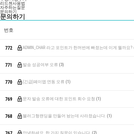
리드젠사용법
자주하는질문
문의하기
문의하기
번호
772
ADMIN_CHAR 라고 포인트가 한꺼번에 빠졌는데 이게 뭘까요?
771
발송 성공여부 오류
(3)
770
(긴급)페이앱 연동 오류
(1)
769
문자 발송 오류에 대한 포인트 회수 요청
(1)
768
블러그형랜딩을 만들어 놨는데 사라졌습니다.
(1)
767
안녕하세요. 한 가지 질문이 있습니다.
(2)